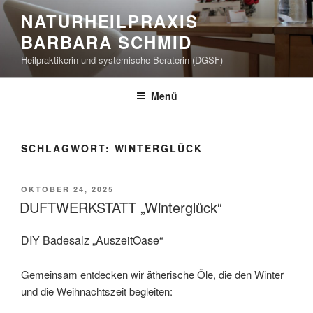
Zum
NATURHEILPRAXIS
Inhalt
BARBARA SCHMID
springen
Heilpraktikerin und systemische Beraterin (DGSF)
Menü
SCHLAGWORT:
WINTERGLÜCK
VERÖFFENTLICHT
OKTOBER 24, 2025
AM
DUFTWERKSTATT „Winterglück“
DIY Badesalz „AuszeitOase“
Gemeinsam entdecken wir ätherische Öle, die den Winter
und die Weihnachtszeit begleiten: