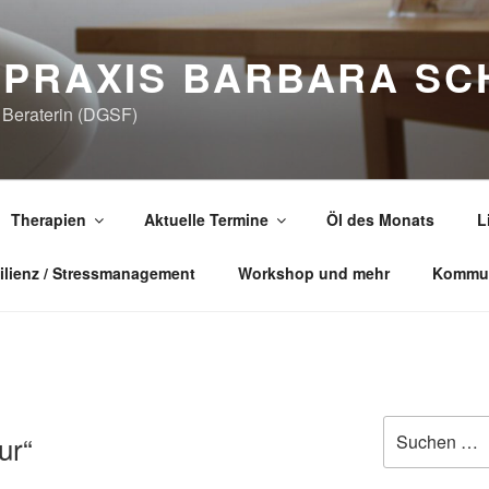
LPRAXIS BARBARA SC
e Beraterin (DGSF)
Therapien
Aktuelle Termine
Öl des Monats
L
ilienz / Stressmanagement
Workshop und mehr
Kommun
Suchen
ur“
nach: