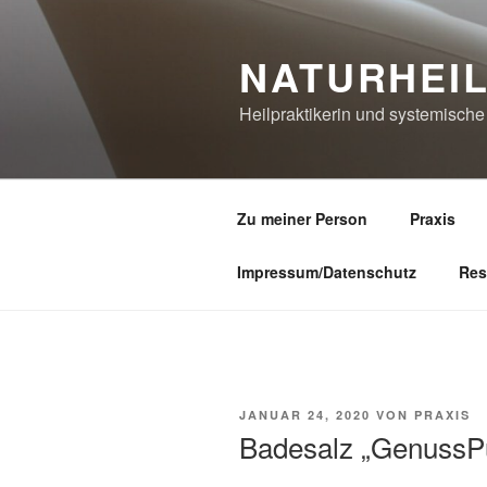
Zum
Inhalt
NATURHEI
springen
Heilpraktikerin und systemisch
Zu meiner Person
Praxis
Impressum/Datenschutz
Res
VERÖFFENTLICHT
JANUAR 24, 2020
VON
PRAXIS
AM
Badesalz „GenussP