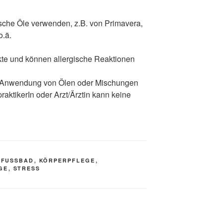
ische Öle verwenden, z.B. von Primavera,
o.ä.
kte und können allergische Reaktionen
e Anwendung von Ölen oder Mischungen
aktikerIn oder Arzt/Ärztin kann keine
,
FUSSBAD
,
KÖRPERPFLEGE
,
GE
,
STRESS