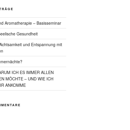
ITRÄGE
d Aromatherapie – Basisseminar
eelische Gesundheit
chtsamkeit und Entspannung mit
en
mmernächte?
ARUM ICH ES IMMER ALLEN
N MÖCHTE – UND WIE ICH
MIR ANKOMME
MMENTARE