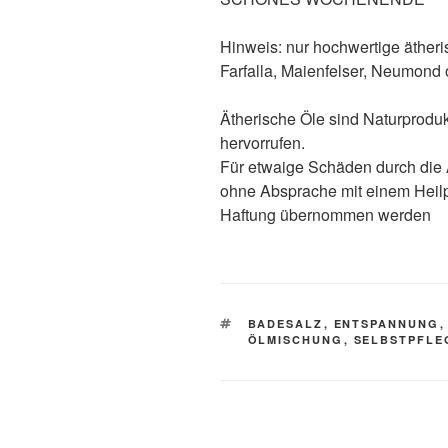
Hinweis: nur hochwertige äther
Farfalla, Maienfelser, Neumond 
Ätherische Öle sind Naturprodu
hervorrufen.
Für etwaige Schäden durch di
ohne Absprache mit einem Heilpr
Haftung übernommen werden
SCHLAGWÖRTER
BADESALZ
,
ENTSPANNUNG
ÖLMISCHUNG
,
SELBSTPFLE