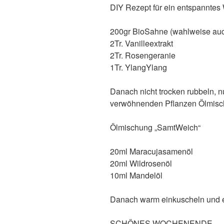
DIY Rezept für ein entspannte
200gr BioSahne (wahlweise auc
2Tr. Vanilleextrakt
2Tr. Rosengeranie
1Tr. YlangYlang
Danach nicht trocken rubbeln, nu
verwöhnenden Pflanzen Ölmisch
Ölmischung „SamtWeich“
20ml Maracujasamenöl
20ml Wildrosenöl
10ml Mandelöl
Danach warm einkuscheln und e
SCHÖNES WOCHENENDE