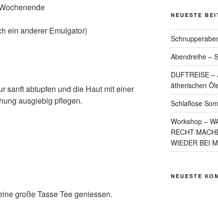
s Wochenende
NEUESTE BE
h ein anderer Emulgator)
Schnupperaben
Abendreihe – S
DUFTREISE – A
ätherischen Öl
r sanft abtupfen und die Haut mit einer
ung ausgiebig pflegen.
Schlaflose So
Workshop – W
RECHT MACHE
WIEDER BEI 
NEUESTE KO
ine große Tasse Tee geniessen.