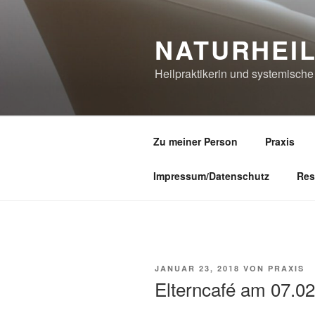
Zum
Inhalt
NATURHEI
springen
Heilpraktikerin und systemisch
Zu meiner Person
Praxis
Impressum/Datenschutz
Res
VERÖFFENTLICHT
JANUAR 23, 2018
VON
PRAXIS
AM
Elterncafé am 07.0