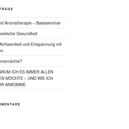
ITRÄGE
d Aromatherapie – Basisseminar
eelische Gesundheit
chtsamkeit und Entspannung mit
en
mmernächte?
ARUM ICH ES IMMER ALLEN
N MÖCHTE – UND WIE ICH
MIR ANKOMME
MMENTARE