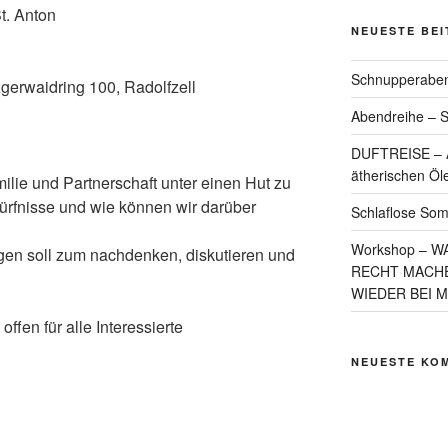
t. Anton
NEUESTE BE
Schnupperaben
gerwaidring 100, Radolfzell
Abendreihe – S
DUFTREISE – A
ätherischen Öl
ilie und Partnerschaft unter einen Hut zu
rfnisse und wie können wir darüber
Schlaflose So
Workshop – W
gen soll zum nachdenken, diskutieren und
RECHT MACHE
WIEDER BEI 
offen für alle Interessierte
NEUESTE KO