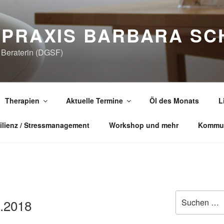
LPRAXIS BARBARA SC
e Beraterin (DGSF)
Therapien
Aktuelle Termine
Öl des Monats
L
ilienz / Stressmanagement
Workshop und mehr
Kommun
Suchen
2.2018
nach: