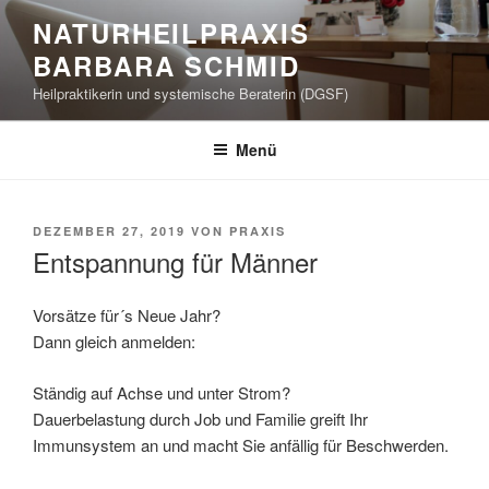
Zum
NATURHEILPRAXIS
Inhalt
BARBARA SCHMID
springen
Heilpraktikerin und systemische Beraterin (DGSF)
Menü
VERÖFFENTLICHT
DEZEMBER 27, 2019
VON
PRAXIS
AM
Entspannung für Männer
Vorsätze für´s Neue Jahr?
Dann gleich anmelden:
Ständig auf Achse und unter Strom?
Dauerbelastung durch Job und Familie greift Ihr
Immunsystem an und macht Sie anfällig für Beschwerden.