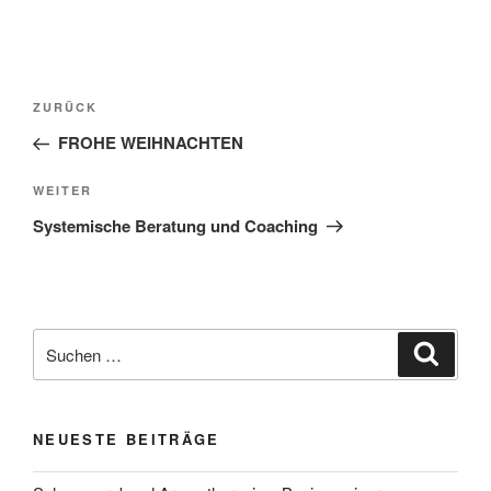
Beitragsnavigation
Vorheriger
ZURÜCK
Beitrag
FROHE WEIHNACHTEN
Nächster
WEITER
Beitrag
Systemische Beratung und Coaching
Suchen
Suche
nach:
NEUESTE BEITRÄGE