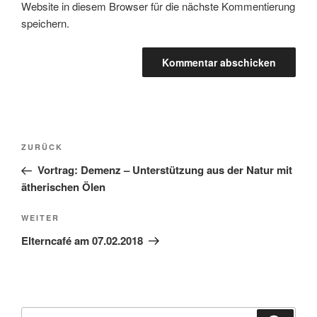
Website in diesem Browser für die nächste Kommentierung
speichern.
Beitragsnavigation
Vorheriger
ZURÜCK
Beitrag
Vortrag: Demenz – Unterstützung aus der Natur mit
ätherischen Ölen
Nächster
WEITER
Beitrag
Elterncafé am 07.02.2018
Suchen