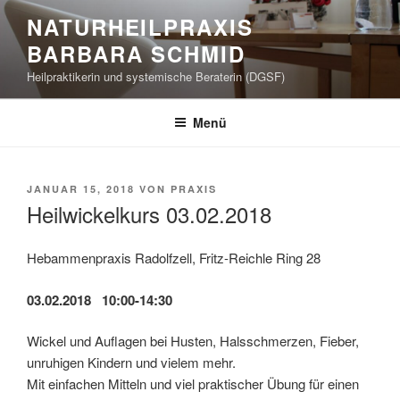
Zum
NATURHEILPRAXIS
Inhalt
BARBARA SCHMID
springen
Heilpraktikerin und systemische Beraterin (DGSF)
Menü
VERÖFFENTLICHT
JANUAR 15, 2018
VON
PRAXIS
AM
Heilwickelkurs 03.02.2018
Hebammenpraxis Radolfzell, Fritz-Reichle Ring 28
03.02.2018 10:00-14:30
Wickel und Auflagen bei Husten, Halsschmerzen, Fieber,
unruhigen Kindern und vielem mehr.
Mit einfachen Mitteln und viel praktischer Übung für einen