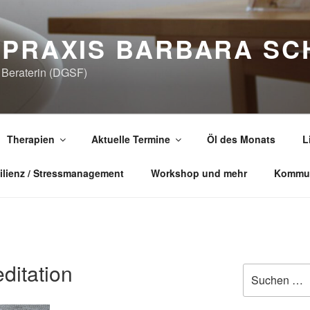
LPRAXIS BARBARA SC
e Beraterin (DGSF)
Therapien
Aktuelle Termine
Öl des Monats
L
ilienz / Stressmanagement
Workshop und mehr
Kommun
ditation
Suchen
nach: