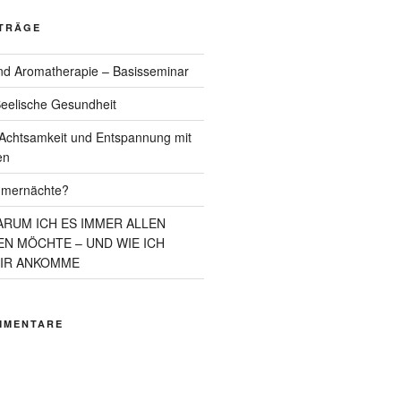
ITRÄGE
d Aromatherapie – Basisseminar
eelische Gesundheit
chtsamkeit und Entspannung mit
en
mmernächte?
ARUM ICH ES IMMER ALLEN
N MÖCHTE – UND WIE ICH
MIR ANKOMME
MMENTARE