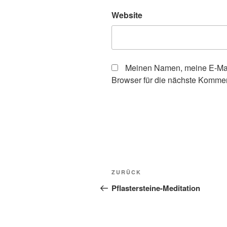
Website
Meinen Namen, meine E-Mai
Browser für die nächste Kommen
Beitragsnavigation
Vorheriger
ZURÜCK
Beitrag
Pflastersteine-Meditation