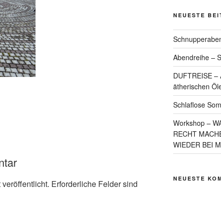
NEUESTE BE
Schnupperaben
Abendreihe – S
DUFTREISE – A
ätherischen Öl
Schlaflose So
Workshop – W
RECHT MACHE
WIEDER BEI 
ntar
NEUESTE KO
veröffentlicht.
Erforderliche Felder sind