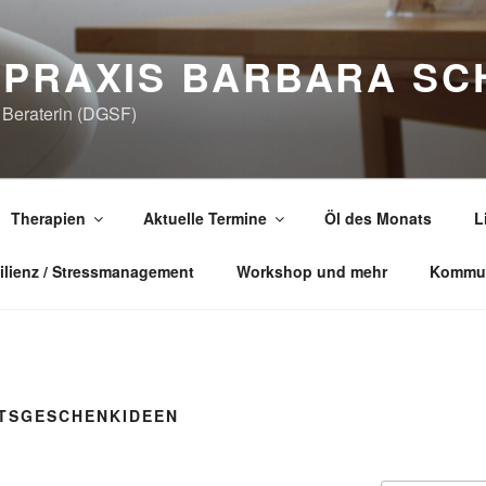
LPRAXIS BARBARA SC
e Beraterin (DGSF)
Therapien
Aktuelle Termine
Öl des Monats
L
ilienz / Stressmanagement
Workshop und mehr
Kommun
TSGESCHENKIDEEN