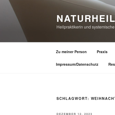
Zum
Inhalt
NATURHEI
springen
Heilpraktikerin und systemisch
Zu meiner Person
Praxis
Impressum/Datenschutz
Res
SCHLAGWORT:
WEIHNACH
VERÖFFENTLICHT
DEZEMBER 12, 2023