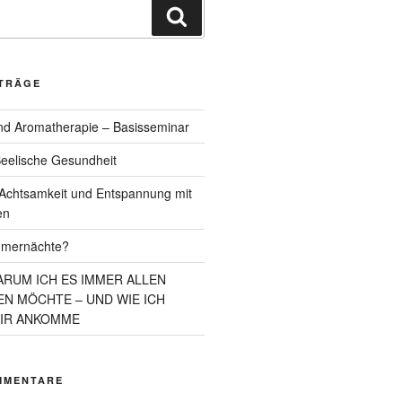
Suchen
ITRÄGE
d Aromatherapie – Basisseminar
eelische Gesundheit
chtsamkeit und Entspannung mit
en
mmernächte?
ARUM ICH ES IMMER ALLEN
N MÖCHTE – UND WIE ICH
MIR ANKOMME
MMENTARE