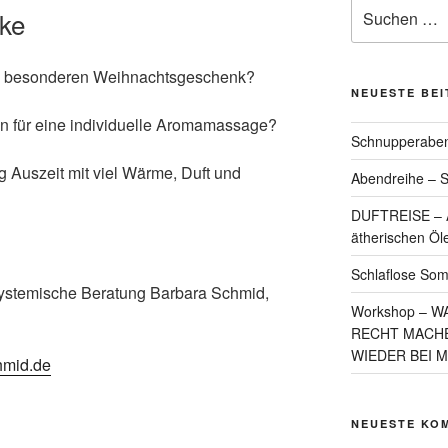
Suchen
ke
nach:
m besonderen Weihnachtsgeschenk?
NEUESTE BE
n für eine individuelle Aromamassage?
Schnupperaben
g Auszeit mit viel Wärme, Duft und
Abendreihe – S
DUFTREISE – A
ätherischen Öl
Schlaflose So
 Systemische Beratung Barbara Schmid,
Workshop – W
RECHT MACHE
WIEDER BEI 
chmid.de
NEUESTE KO