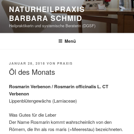
Zum
NATURHEILPRAXIS
Inhalt
BARBARA SCHMID
springen
Heilpraktikerin und systemische Beraterin (DGSF)
Menü
VERÖFFENTLICHT
JANUAR 28, 2018
VON
PRAXIS
AM
Öl des Monats
Rosmarin Verbenon / Rosmarin officinalis L. CT
Verbenon
Lippenblütengewächs (Lamiaceae)
Was Gutes für die Leber
Der Name Rosmarin kommt wahrscheinlich von den
Römern, die Ihn als ros maris (=Meerestau) bezeichneten.