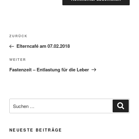
Beitragsnavigation
Vorheriger
ZURÜCK
Beitrag
Elterncafé am 07.02.2018
Nächster
WEITER
Beitrag
Fastenzeit – Entlastung für die Leber
Suchen
Suche
nach:
NEUESTE BEITRÄGE